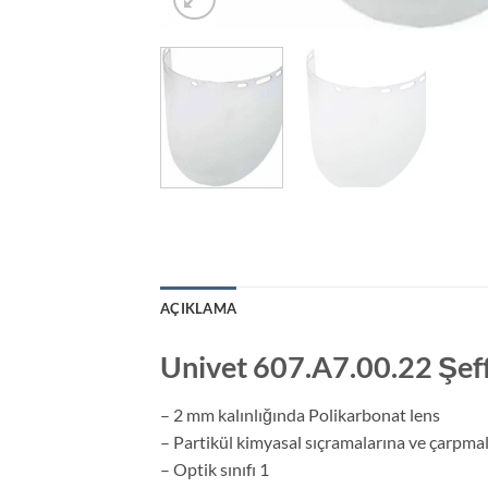
AÇIKLAMA
Univet 607.A7.00.22 Şeff
– 2 mm kalınlığında Polikarbonat lens
– Partikül kimyasal sıçramalarına ve çarpmal
– Optik sınıfı 1