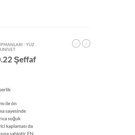
KIPMANLARI - YÜZ
UNIVET
.22 Şeffaf
perlik
mı ile ön
ama sayesinde
yrıca soğuk
ici kaplaması da
ına sahiptir. EN