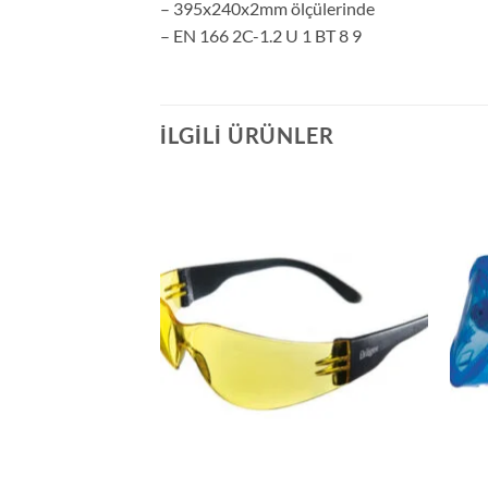
– 395x240x2mm ölçülerinde
– EN 166 2C-1.2 U 1 BT 8 9
İLGILI ÜRÜNLER
labilir Yüz Koruyucu