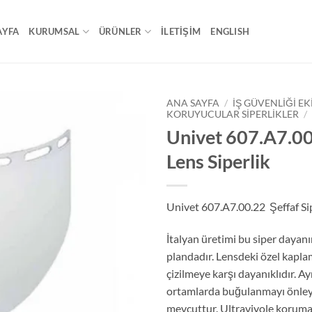
AYFA
KURUMSAL
ÜRÜNLER
İLETİŞİM
ENGLISH
ANA SAYFA
/
İŞ GÜVENLIĞI E
KORUYUCULAR SIPERLIKLER
/
Univet 607.A7.00
Lens Siperlik
Univet 607.A7.00.22 Şeffaf Si
İtalyan üretimi bu siper dayanı
plandadır. Lensdeki özel kapl
çizilmeye karşı dayanıklıdır. A
ortamlarda buğulanmayı önley
mevcuttur. Ultraviyole korumas