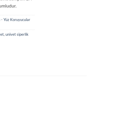
umludur.
ı - Yüz Koruyucular
vet
,
univet siperlik