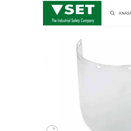
İçeriğe
atla
ANAS