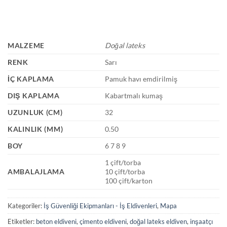
MALZEME
Doğal lateks
RENK
Sarı
İÇ KAPLAMA
Pamuk havı emdirilmiş
DIŞ KAPLAMA
Kabartmalı kumaş
UZUNLUK (CM)
32
KALINLIK (MM)
0.50
BOY
6 7 8 9
1 çift/torba
AMBALAJLAMA
10 çift/torba
100 çift/karton
Kategoriler:
İş Güvenliği Ekipmanları - İş Eldivenleri
,
Mapa
Etiketler:
beton eldiveni
,
çimento eldiveni
,
doğal lateks eldiven
,
inşaatçı