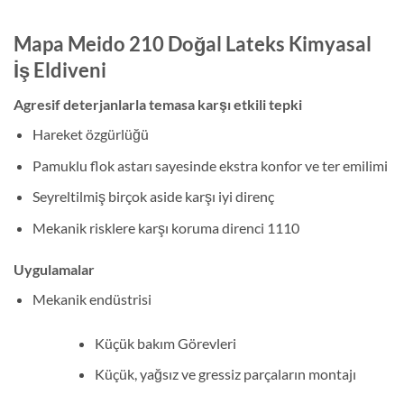
Mapa Meido 210 Doğal Lateks Kimyasal
İş Eldiveni
Agresif deterjanlarla temasa karşı etkili tepki
Hareket özgürlüğü
Pamuklu flok astarı sayesinde ekstra konfor ve ter emilimi
Seyreltilmiş birçok aside karşı iyi direnç
Mekanik risklere karşı koruma direnci 1110
Uygulamalar
Mekanik endüstrisi
Küçük bakım Görevleri
Küçük, yağsız ve gressiz parçaların montajı