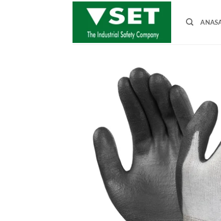
İçeriğe
atla
ANAS