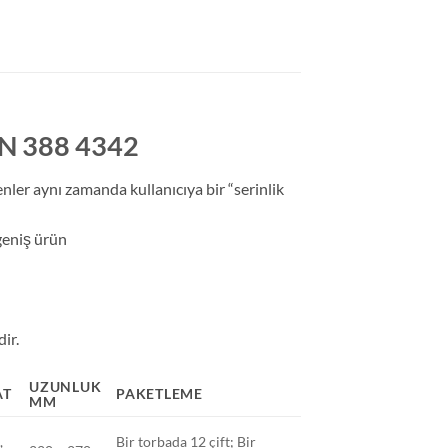
EN 388 4342
nler aynı zamanda kullanıcıya bir “serinlik
 geniş ürün
ir.
UZUNLUK
AT
PAKETLEME
MM
,
Bir torbada 12 çift; Bir