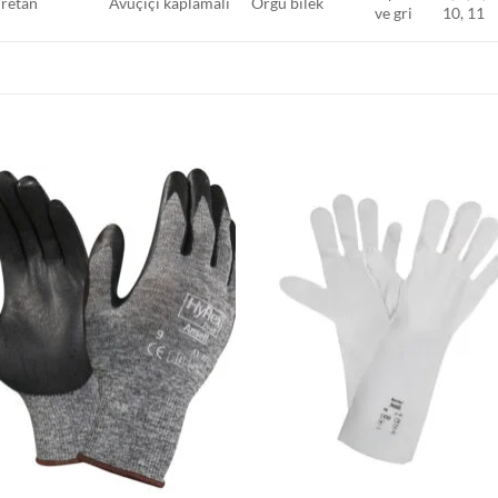
üretan
Avuçiçi kaplamalı
Örgü bilek
ve gri
10, 11