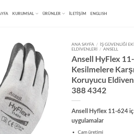
AYFA
KURUMSAL
ÜRÜNLER
İLETİŞİM
ENGLISH
ANA SAYFA
/
İŞ GÜVENLIĞI EK
ELDIVENLERI
/
ANSELL
Ansell HyFlex 11
Kesilmelere Karş
Koruyucu Eldiven
388 4342
Ansell Hyflex 11-624 iç
uygulamalar
Cam üretimi