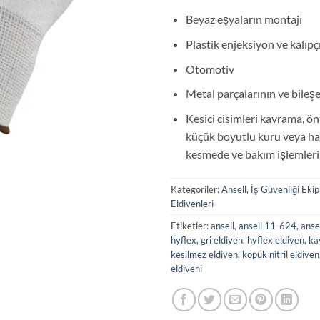
Beyaz eşyaların montajı
Plastik enjeksiyon ve kalıpçı
Otomotiv
Metal parçalarının ve bileş
Kesici cisimleri kavrama, ön
küçük boyutlu kuru veya hafi
kesmede ve bakım işlemleri
Kategoriler:
Ansell
,
İş Güvenliği Ekip
Eldivenleri
Etiketler:
ansell
,
ansell 11-624
,
anse
hyflex
,
gri eldiven
,
hyflex eldiven
,
ka
kesilmez eldiven
,
köpük nitril eldiven
eldiveni