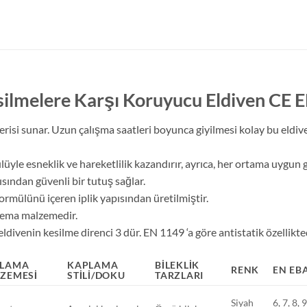
silmelere Karşı Koruyucu Eldiven CE 
risi sunar. Uzun çalışma saatleri boyunca giyilmesi kolay bu eldive
lüyle esneklik ve hareketlilik kazandırır, ayrıca, her ortama uygun
ısından güvenli bir tutuş sağlar.
ormülünü içeren iplik yapısından üretilmiştir.
neema malzemedir.
ivenin kesilme direnci 3 dür. EN 1149 ‘a göre antistatik özellikted
LAMA
KAPLAMA
BILEKLIK
RENK
EN EB
ZEMESI
STILI/DOKU
TARZLARI
Siyah
6, 7, 8, 9