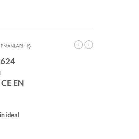
IPMANLARI - İŞ
-624
ı
 CE EN
in ideal