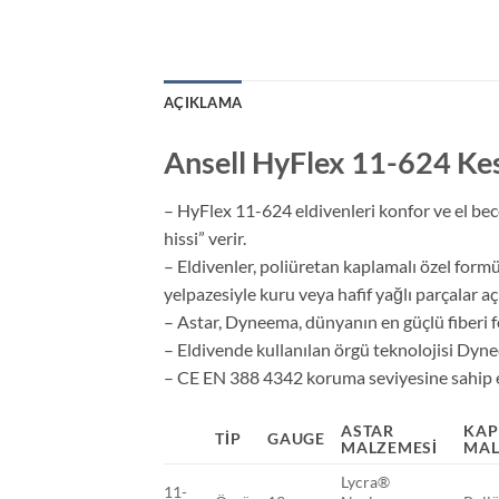
AÇIKLAMA
Ansell HyFlex 11-624 Ke
– HyFlex 11-624 eldivenleri konfor ve el bece
hissi” verir.
– Eldivenler, poliüretan kaplamalı özel formü
yelpazesiyle kuru veya hafif yağlı parçalar aç
– Astar, Dyneema, dünyanın en güçlü fiberi f
– Eldivende kullanılan örgü teknolojisi Dy
– CE EN 388 4342 koruma seviyesine sahip eld
ASTAR
KAP
TIP
GAUGE
MALZEMESI
MAL
Lycra®
11-