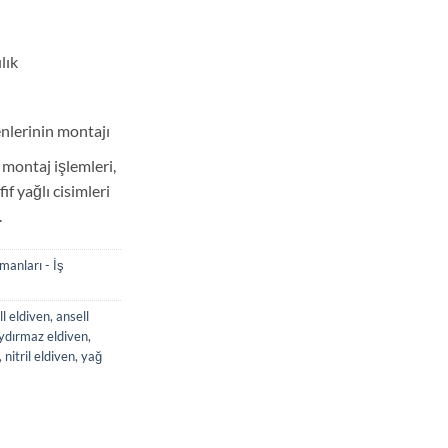
lık
enlerinin montajı
 montaj işlemleri,
f yağlı cisimleri
.
manları - İş
ll eldiven
,
ansell
ydırmaz eldiven
,
,
nitril eldiven
,
yağ