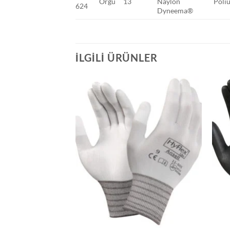
Örgü
13
Naylon
Poli
624
Dyneema®
İLGILI ÜRÜNLER