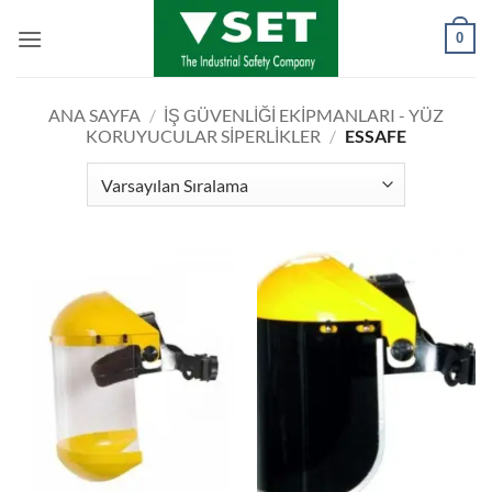
İçeriğe
0
atla
ANA SAYFA
/
İŞ GÜVENLIĞI EKIPMANLARI - YÜZ
KORUYUCULAR SIPERLIKLER
/
ESSAFE