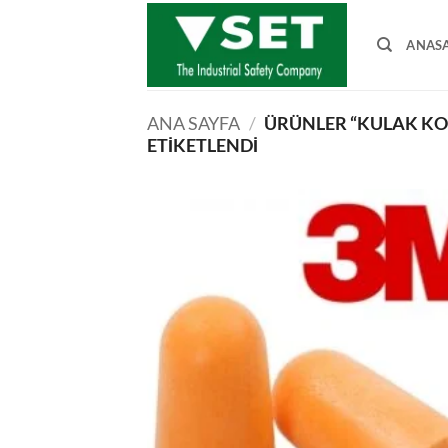
İçeriğe
atla
ANAS
ANA SAYFA
/
ÜRÜNLER “KULAK K
ETIKETLENDI