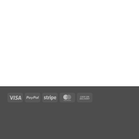
Visa
PayPal
Stripe
MasterCard
Cash
On
Delivery