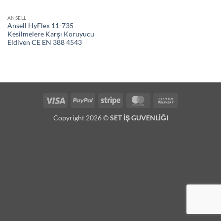
ANSELL
Ansell HyFlex 11-735
Kesilmelere Karşı Koruyucu
Eldiven CE EN 388 4543
Visa
PayPal
Stripe
MasterCard
Cash
On
Copyright 2026 ©
SET İŞ GUVENLİĞI
Delivery