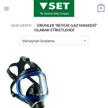
İçeriğe
0
atla
ANA SAYFA
/
ÜRÜNLER “BÜYÜK GAZ MASKESI”
OLARAK ETIKETLENDI