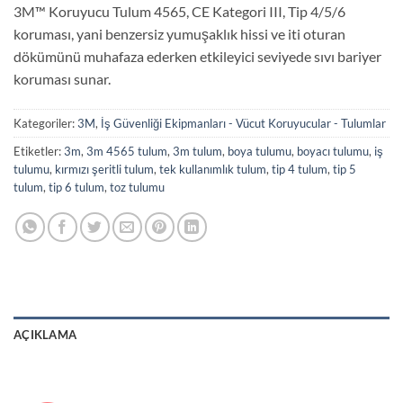
3M™ Koruyucu Tulum 4565, CE Kategori III, Tip 4/5/6
koruması, yani benzersiz yumuşaklık hissi ve iti oturan
dökümünü muhafaza ederken etkileyici seviyede sıvı bariyer
koruması sunar.
Kategoriler:
3M
,
İş Güvenliği Ekipmanları - Vücut Koruyucular - Tulumlar
Etiketler:
3m
,
3m 4565 tulum
,
3m tulum
,
boya tulumu
,
boyacı tulumu
,
iş
tulumu
,
kırmızı şeritli tulum
,
tek kullanımlık tulum
,
tip 4 tulum
,
tip 5
tulum
,
tip 6 tulum
,
toz tulumu
AÇIKLAMA