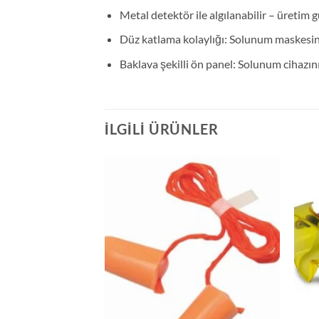
Metal detektör ile algılanabilir – üretim
Düz katlama kolaylığı: Solunum maskesin
Baklava şekilli ön panel: Solunum cihazını
İLGILI ÜRÜNLER
ns Koruyucu Gözlük