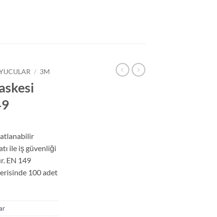
YUCULAR
/
3M
askesi
49
atlanabilir
tı ile iş güvenliği
r. EN 149
çerisinde 100 adet
ar