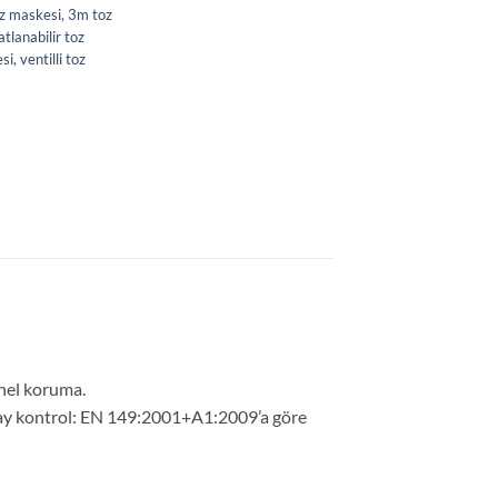
z maskesi
,
3m toz
atlanabilir toz
si
,
ventilli toz
nel koruma.
kolay kontrol: EN 149:2001+A1:2009’a göre