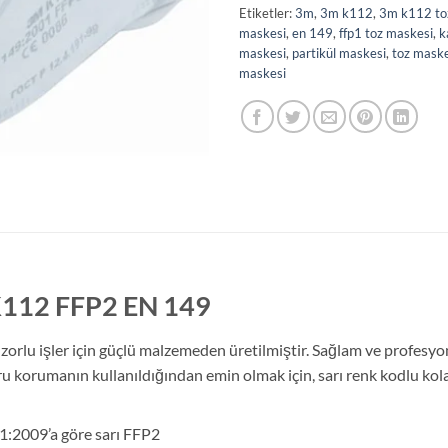
Etiketler:
3m
,
3m k112
,
3m k112 to
maskesi
,
en 149
,
ffp1 toz maskesi
,
k
maskesi
,
partikül maskesi
,
toz maske
maskesi
 K112 FFP2 EN 149
rlu işler için güçlü malzemeden üretilmiştir. Sağlam ve profesyo
oğru korumanın kullanıldığından emin olmak için, sarı renk kodlu 
1:2009’a göre sarı FFP2