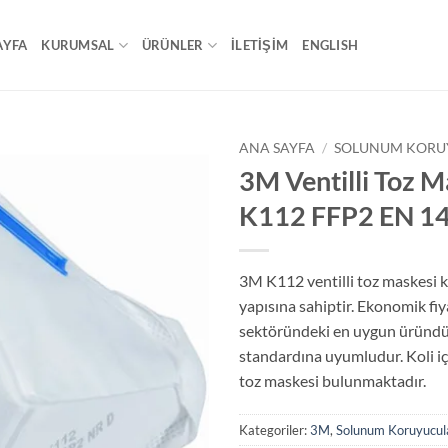
AYFA
KURUMSAL
ÜRÜNLER
İLETİŞİM
ENGLISH
ANA SAYFA
/
SOLUNUM KORU
3M Ventilli Toz M
K112 FFP2 EN 1
3M K112 ventilli toz maskesi k
yapısına sahiptir. Ekonomik fiya
sektöründeki en uygun üründü
standardına uyumludur. Koli i
toz maskesi bulunmaktadır.
Kategoriler:
3M
,
Solunum Koruyucul