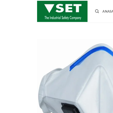
İçeriğe
atla
ANAS