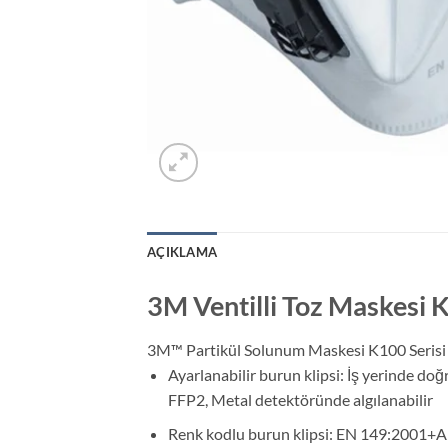
AÇIKLAMA
3M Ventilli Toz Maskesi
3M™ Partikül Solunum Maskesi K100 Serisi zo
Ayarlanabilir burun klipsi: İş yerinde d
FFP2, Metal detektöründe algılanabilir
Renk kodlu burun klipsi: EN 149:2001+A