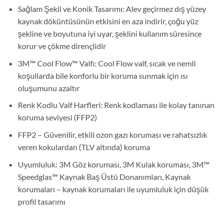
Sağlam Şekil ve Konik Tasarımı: Alev geçirmez dış yüzey
kaynak döküntüsünün etkisini en aza indirir, çoğu yüz
şekline ve boyutuna iyi uyar, şeklini kullanım süresince
korur ve çökme dirençlidir
3M™ Cool Flow™ Valfı: Cool Flow valf, sıcak ve nemli
koşullarda bile konforlu bir koruma sunmak için ısı
oluşumunu azaltır
Renk Kodlu Valf Harfleri: Renk kodlaması ile kolay tanınan
koruma seviyesi (FFP2)
FFP2 – Güvenilir, etkili ozon gazı koruması ve rahatsızlık
veren kokulardan (TLV altında) koruma
Uyumluluk: 3M Göz koruması, 3M Kulak koruması, 3M™
Speedglas™ Kaynak Baş Üstü Donanımları, Kaynak
korumaları – kaynak korumaları ile uyumluluk için düşük
profil tasarımı