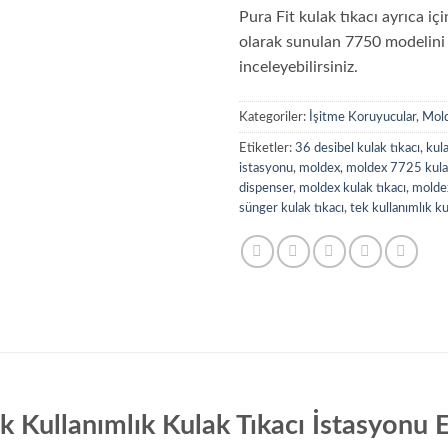
Pura Fit kulak tıkacı ayrıca iç
olarak sunulan 7750 modelini
inceleyebilirsiniz.
Kategoriler:
İşitme Koruyucular
,
Mol
Etiketler:
36 desibel kulak tıkacı
,
kula
istasyonu
,
moldex
,
moldex 7725 kulak
dispenser
,
moldex kulak tıkacı
,
moldex
sünger kulak tıkacı
,
tek kullanımlık ku
k Kullanımlık Kulak Tıkacı İstasyonu