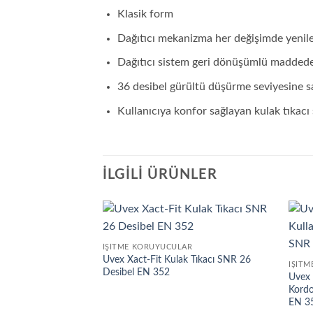
Klasik form
Dağıtıcı mekanizma her değişimde yenileni
Dağıtıcı sistem geri dönüşümlü maddede
36 desibel gürültü düşürme seviyesine sa
Kullanıcıya konfor sağlayan kulak tıkacı 
İLGILI ÜRÜNLER
İŞITME KORUYUCULAR
Uvex Xact-Fit Kulak Tıkacı SNR 26
İŞIT
Desibel EN 352
Uvex 
Kordo
EN 3