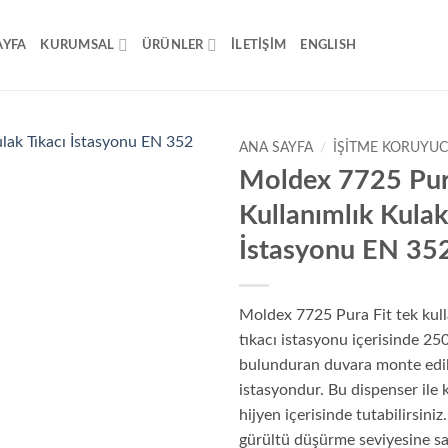
AYFA
KURUMSAL
ÜRÜNLER
İLETİŞİM
ENGLISH
ANA SAYFA
/
İŞITME KORUYU
Moldex 7725 Pur
Kullanımlık Kulak
İstasyonu EN 35
Moldex 7725 Pura Fit tek kull
tıkacı istasyonu içerisinde 250
bulunduran duvara monte edil
istasyondur. Bu dispenser ile k
hijyen içerisinde tutabilirsiniz
gürültü düşürme seviyesine sa