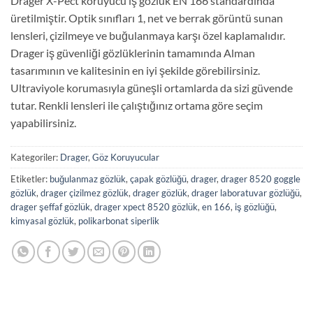
Drager X-Pect koruyucu iş gözlük EN 166 standardında
üretilmiştir. Optik sınıfları 1, net ve berrak görüntü sunan
lensleri, çizilmeye ve buğulanmaya karşı özel kaplamalıdır.
Drager iş güvenliği gözlüklerinin tamamında Alman
tasarımının ve kalitesinin en iyi şekilde görebilirsiniz.
Ultraviyole korumasıyla güneşli ortamlarda da sizi güvende
tutar. Renkli lensleri ile çalıştığınız ortama göre seçim
yapabilirsiniz.
Kategoriler:
Drager
,
Göz Koruyucular
Etiketler:
buğulanmaz gözlük
,
çapak gözlüğü
,
drager
,
drager 8520 goggle
gözlük
,
drager çizilmez gözlük
,
drager gözlük
,
drager laboratuvar gözlüğü
,
drager şeffaf gözlük
,
drager xpect 8520 gözlük
,
en 166
,
iş gözlüğü
,
kimyasal gözlük
,
polikarbonat siperlik