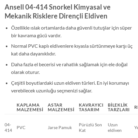
Ansell 04-414 Snorkel Kimyasal ve
Mekanik Risklere Dirençli Eldiven
Özellikle ıslak ortamlarda daha güvenli tutuşlar için süper
bir kavrama gücü vardır.
Normal PVC kaplı eldivenlere kıyasla sürtünmeye karşı üç
kat daha dayanıklıdır.
Daha fazla el becerisi ve rahatlık sağlamak için ele doğal
olarak oturur.
Çeşitli boyutlardaki uzun eldiven türleri. En iyi korumayı
verebilecek uzunluğu seçmenizi sağlar.
KAPLAMA
ASTAR
KAVRAYICI
BILEKLIK
R
MALZEMESI
MALZEMESI
TASARIM
TARZLARI
04-
Pürüzlü Son
Uzun
PVC
Jarse Pamuk
Y
414
Kat
eldiven