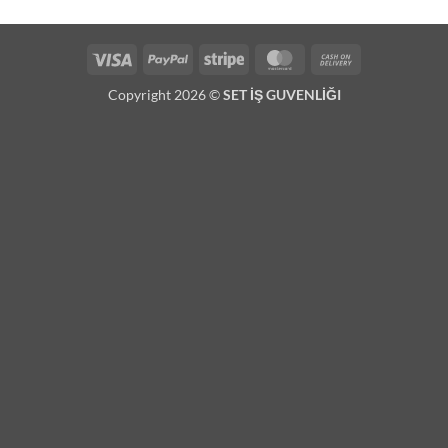
Visa
PayPal
Stripe
MasterCard
Cash
On
Copyright 2026 ©
SET İŞ GUVENLİĞI
Delivery